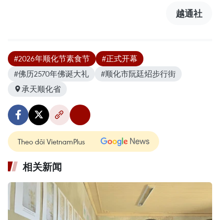
越通社
#2026年顺化节素食节
#正式开幕
#佛历2570年佛诞大礼
#顺化市阮廷炤步行街
承天顺化省
Theo dõi VietnamPlus
相关新闻