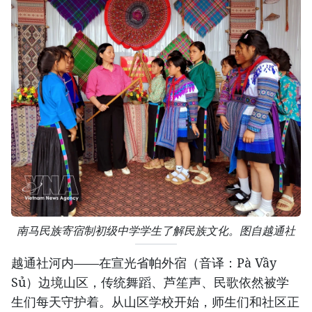
南马民族寄宿制初级中学学生了解民族文化。图自越通社
越通社河内——在宣光省帕外宿（音译：Pà Vầy
Sủ）边境山区，传统舞蹈、芦笙声、民歌依然被学
生们每天守护着。从山区学校开始，师生们和社区正