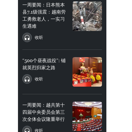
一周要闻：日本熊本
县7.1级强震：越南劳
工勇救老人，一实习
生遇难
收听
“500个昼夜战役”: 铺
就英烈归家之路
收听
一周要闻：越共第十
四届中央委员会第三
次全体会议隆重举行
收听