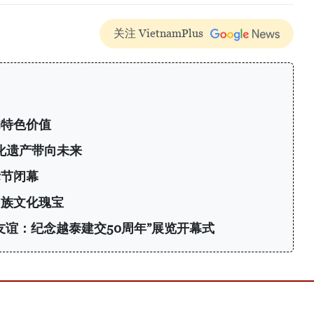
关注 VietnamPlus
的特色价值
化遗产带向未来
际节闭幕
民族文化瑰宝
友谊：纪念越泰建交50周年”展览开幕式