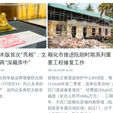
木版首次“亮相”：文
​顺化市推进阮朝时期系列重
再“深藏库中”
要工程修复工作
:00
06/04/2026 11:00
阮朝朱版这两项被联合国
据顺化古都遗迹保护中心的消息，预
UNESCO）列入名录的
计2026年第二季度，该单位将启动“
产，连同众多典型文献首
宫门遗迹修复项目”，经费超过640亿
放。
越盾（折合人民币1684万元），工期
年。大宫门是顺化皇城内紫禁城（阮
朝皇室专属活动区域）的正门，位于