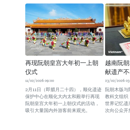
再现阮朝皇宫大年初一上朝
越南阮朝
仪式
献遗产不
11/02/2026 09:00
23/02/2026 03
2月11日（即腊月二十四），顺化遗迹
阮朝木版与
保护中心在顺化大内太和殿举行再现
教科文组织（
阮朝皇宫大年初一上朝仪式的活动，
世界记忆遗
吸引大量国内外游客前来观光。
次向公众开