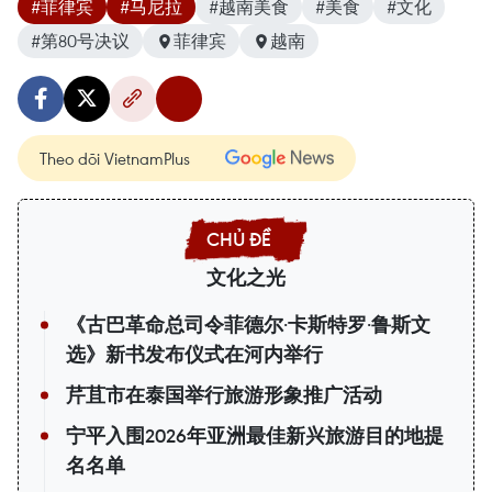
#菲律宾
#马尼拉
#越南美食
#美食
#文化
#第80号决议
菲律宾
越南
Theo dõi VietnamPlus
文化之光
《古巴革命总司令菲德尔·卡斯特罗·鲁斯文
选》新书发布仪式在河内举行
芹苴市在泰国举行旅游形象推广活动
宁平入围2026年亚洲最佳新兴旅游目的地提
名名单