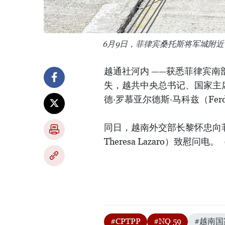
6月9日，菲律宾桑托斯将军城附
越通社河内 ——获悉菲律宾
失，越共中央总书记、国家主
德·罗慕亚尔德斯·马科兹（Ferdin
同日，越南外交部长黎怀忠向菲
Theresa Lazaro）致慰问电
#CPTPP
#NQ 59
#越南国