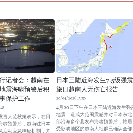
行记者会：越南在
日本三陆近海发生7.5级强震
地震海啸预警后积
旅日越南人无伤亡报告
事保护工作
20/04/2026 13:59
4月20日下午在日本三陆近海发生强
:18
地震，造成大范围震感并对日本东北
发言人范秋姮表示，在日
部沿海多个县发布海啸预警后，旅居
海啸预警后，越南驻日本
受影响地区的越南人社群已确认全部
急启动应急响应机制，并