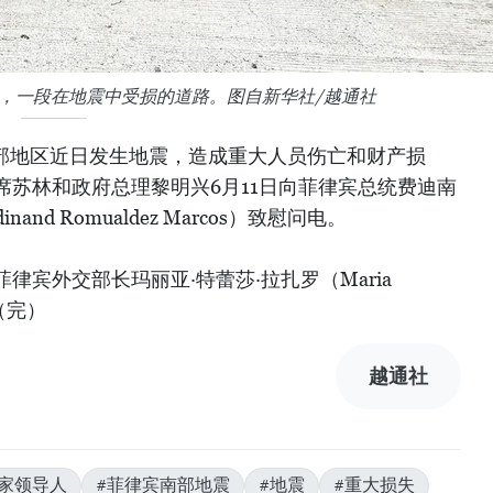
近，一段在地震中受损的道路。图自新华社/越通社
南部地区近日发生地震，造成重大人员伤亡和财产损
席苏林和政府总理黎明兴6月11日向菲律宾总统费迪南
and Romualdez Marcos）致慰问电。
律宾外交部长玛丽亚·特蕾莎·拉扎罗（Maria
。（完）
越通社
家领导人
#菲律宾南部地震
#地震
#重大损失