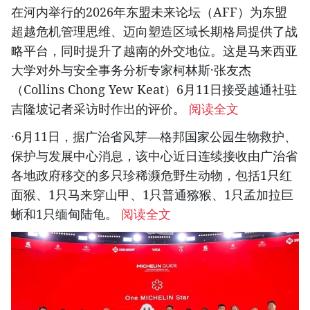
在河内举行的2026年东盟未来论坛（AFF）为东盟
超越危机管理思维、迈向塑造区域长期格局提供了战
略平台，同时提升了越南的外交地位。这是马来西亚
大学对外与安全事务分析专家柯林斯·张友杰
（Collins Chong Yew Keat）6月11日接受越通社驻
吉隆坡记者采访时作出的评价。
阅读全文
·6月11日，据广治省风芽—格邦国家公园生物救护、
保护与发展中心消息，该中心近日连续接收由广治省
各地政府移交的多只珍稀濒危野生动物，包括1只红
面猴、1只马来穿山甲、1只普通猕猴、1只孟加拉巨
蜥和1只缅甸陆龟。
阅读全文