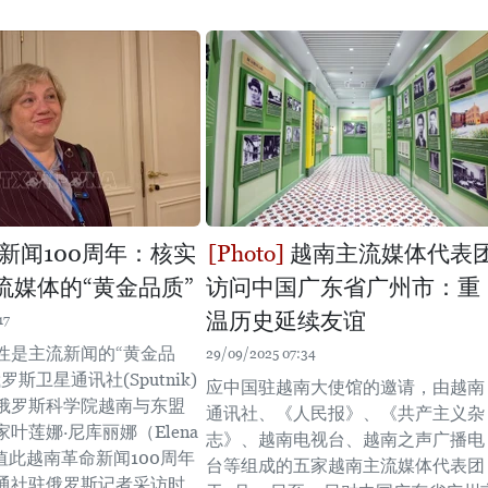
新闻100周年：核实
越南主流媒体代表
流媒体的“黄金品质”
访问中国广东省广州市：重
温历史延续友谊
17
性是主流新闻的“黄金品
29/09/2025 07:34
斯卫星通讯社(Sputnik)
应中国驻越南大使馆的邀请，由越南
俄罗斯科学院越南与东盟
通讯社、《人民报》、《共产主义杂
叶莲娜·尼库丽娜（Elena
志》、越南电视台、越南之声广播电
a）值此越南革命新闻100周年
台等组成的五家越南主流媒体代表团
通社驻俄罗斯记者采访时