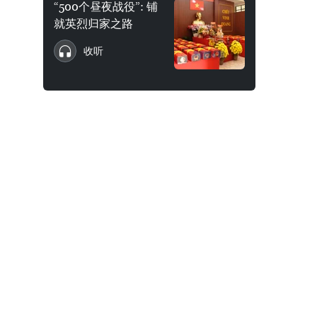
“500个昼夜战役”: 铺
就英烈归家之路
收听