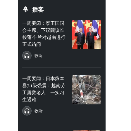
播客
一周要闻：泰王国国
会主席、下议院议长
梭蓬·乍兰对越南进行
正式访问
收听
一周要闻：日本熊本
县7.1级强震：越南劳
工勇救老人，一实习
生遇难
收听