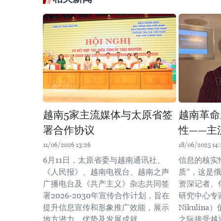
越南5家主流媒体与太原省签
越南革命
署合作协议
性——主
11/06/2026 13:26
18/06/2025 14:
6月11日，太原省委与越南通讯社、
信息的核实
《人民报》、越南电视台、越南之声
质”，这是俄罗
广播电台及《共产主义》杂志共同签
资深记者、
署2026-2030年宣传合作计划，旨在
研究中心专家
提升信息宣传和形象推广效能，展示
Nikulin
地方潜力、优势及发展成就。
之际接受越