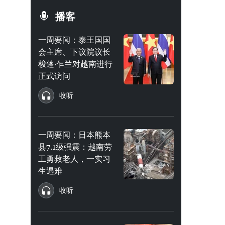
播客
一周要闻：泰王国国
会主席、下议院议长
梭蓬·乍兰对越南进行
正式访问
收听
一周要闻：日本熊本
县7.1级强震：越南劳
工勇救老人，一实习
生遇难
收听