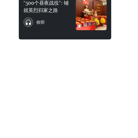
“500个昼夜战役”: 铺
就英烈归家之路
收听