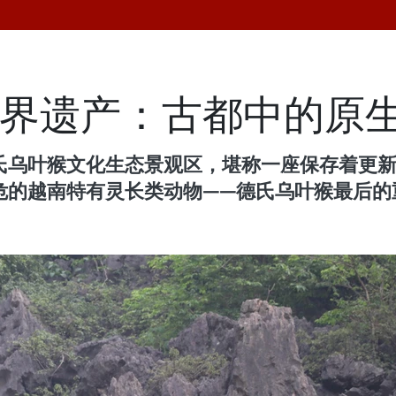
世界遗产：古都中的原
祝德氏乌叶猴文化生态景观区，堪称一座保存着更
濒危的越南特有灵长类动物——德氏乌叶猴最后的