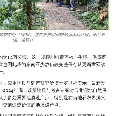
救护中心（EPRC）接受救护和保护的德氏乌叶猴。图片来
源：越通社
为1.1万公顷。这一规模能够覆盖核心生境，保障喀
省也因此成为东南亚少数仍较完整保存从更新世延续
一。
时，应用地质与矿产研究所博士罗世福表示，最新发
2024年底，该所地质与考古专家对云龙湿地自然保
认了多处重要地质遗产点，特别是在当地石灰岩洞穴
和史前遗迹价值的地质遗产点。