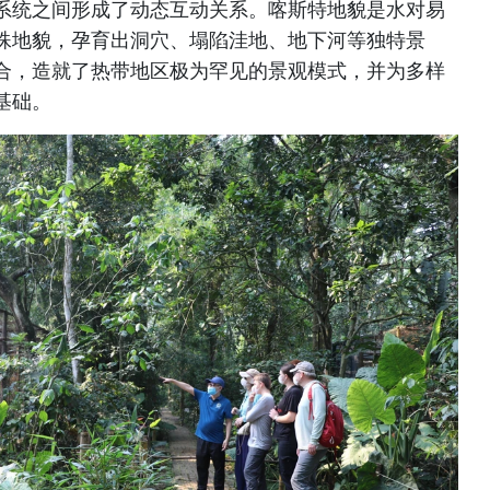
系统之间形成了动态互动关系。喀斯特地貌是水对易
殊地貌，孕育出洞穴、塌陷洼地、地下河等独特景
合，造就了热带地区极为罕见的景观模式，并为多样
基础。