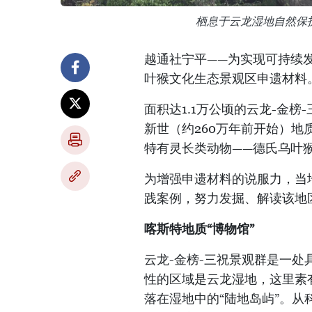
栖息于云龙湿地自然保
越通社宁平——为实现可持续发
叶猴文化生态景观区申遗材料
面积达1.1万公顷的云龙-金
新世（约260万年前开始）地
特有灵长类动物——德氏乌叶
为增强申遗材料的说服力，当
践案例，努力发掘、解读该地
喀斯特地质“博物馆”
云龙-金榜-三祝景观群是一
性的区域是云龙湿地，这里素
落在湿地中的“陆地岛屿”。