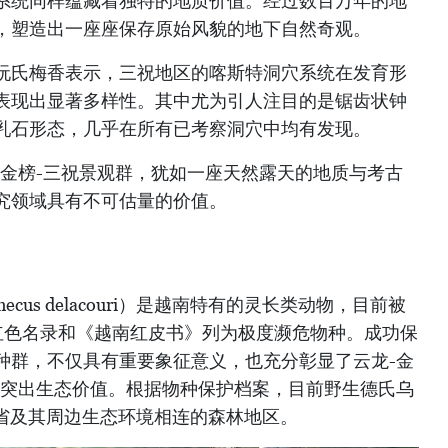
系统同样蕴藏着独特的地质价值。经过数百万年的地
，塑造出一座座保存原始风貌的地下自然奇观。
阮氏梅香表示，三祝地区的喀斯特洞穴系统在发育形
表现出显著多样性。其中尤为引人注目的是锯齿状钟
乳石形态，几乎在所有已考察洞穴中均有发现。
-金榜-三祝景观群，犹如一座天然露天的地质与考古
究领域具有不可估量的价值。
hecus delacouri）是越南特有的灵长类动物，目前被
）红色名录和《越南红皮书》列为极度濒危物种。成功保
种群，不仅具有重要象征意义，也充分彰显了云龙-金
球突出生态价值。根据物种保护档案，目前野生德氏乌
平省及其周边生态环境相连的森林地区。