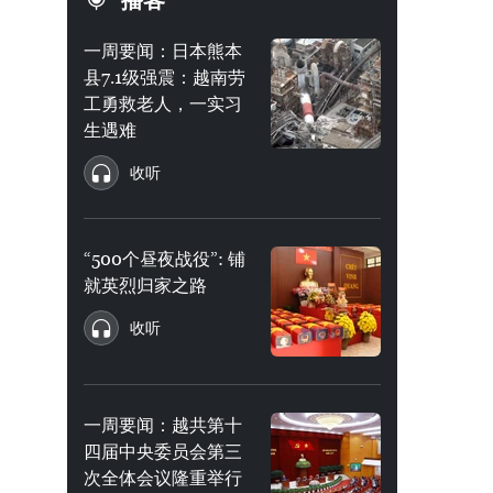
播客
一周要闻：日本熊本
县7.1级强震：越南劳
工勇救老人，一实习
生遇难
收听
“500个昼夜战役”: 铺
就英烈归家之路
收听
一周要闻：越共第十
四届中央委员会第三
次全体会议隆重举行