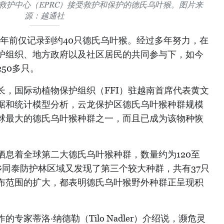
救护中心（EPRC）接受救护和保护的德氏乌叶猴。图片来
源：越通社
0年前仅记录到约40只德氏乌叶猴。经过多年努力，在
护组织、地方政府以及社区居民的共同参与下，如今
50多只。
长，国际动植物保护组织（FFI）驻越南首席代表黄文
据和统计模型分析，云龙保护区德氏乌叶猴种群规模
球最大的德氏乌叶猴种群之一，而且已成为该物种恢
栖息着全球第二大德氏乌叶猴种群，数量约为120至
乡同泰防护林区域又发现了第三个较大种群，共有37只
布范围的扩大，都表明德氏乌叶猴野外种群正呈现积
专家蒂洛·纳德勒（Tilo Nadler）介绍说，濒危灵