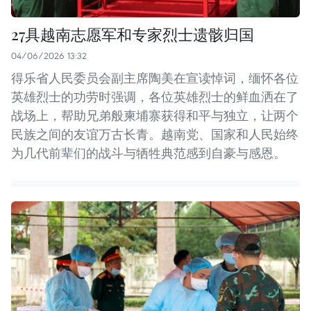
27具越南志愿军和专家烈士遗骸归国
04/06/2026 13:32
得乐省人民委员会副主席陶美在宣读悼词，缅怀各位
英雄烈士的功劳时强调，各位英雄烈士的鲜血洒在了
战场上，帮助兄弟般柬埔寨获得和平与独立，让两个
民族之间的友谊万古长青。越南党、国家和人民始终
为几代前辈们的战斗与牺牲典范感到自豪与感恩。