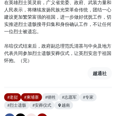
在英雄烈士英灵前，广义省党委、政府、武装力量和
人民表示，将继续发扬民族光荣革命传统，团结一心
建设更加繁荣富强的祖国，进一步做好优抚工作，切
实推进烈士遗骸搜寻归集和身份确认工作，不让任何
一位烈士被遗忘。
吊唁仪式结束后，政府副总理范氏清茶与中央及地方
代表共同参加烈士遗骸安葬仪式，让英烈安息于祖国
怀抱。（完）
越通社
#老挝
#柬埔寨
#牺牲
#志愿军
#专家
#烈士遗骸
#安葬仪式
越南