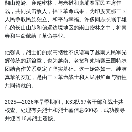
翻山越岭、穿越密林，与老挝和柬埔寨军民并肩作
战，共同抗击敌人，捍卫革命成果，为印度支那三国
人民争取民族独立、和平与幸福。许多同志长眠于雄
伟的长山山脉和偏远边境地区的崇山密林之中，将青
春和生命献给了革命事业。
他强调，烈士们的崇高牺牲不仅谱写了越南人民军光
辉传统的新篇章，也为越南、老挝和柬埔寨三国特殊
团结合作关系奠定了坚实基础。这一始终如一、纯洁
真挚的友谊，是由三国革命战士和人民用鲜血与牺牲
共同铸就的。
2025—2026年旱季期间，K53队67名干部和战士共
核查、处理有关烈士和烈士墓信息600条，成功搜寻
并迎回16具烈士遗骸。