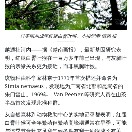
一只美丽的成年红腿白臀叶猴。本报记者 清和 摄
越通社河内——据《越南画报》，最新基因研究表
明，红腿白臀叶猴在一百万多年前已出现，与灰腿叶
猴的亲缘关系更为接近，而非黑腿叶猴。
该物种由科学家林奈于1771年首次描述并命名为
Simia nemaeus，发现地为广南省北部和昆嵩省的
朱门雷山。1969年，Van Peenen等研究人员在山茶
半岛首次发现此猴种群。
从自然森林到动物救助中心的实地记录都表明，红腿
白臀叶猴可全年繁殖但繁殖高峰期通常在旱季，可能
与该季节食物充足和气候条件有利于幼猴成长有关。