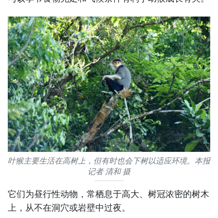
叶猴主要生活在高树上，但有时也会下树以适应环境。本报
记者 清和 摄
它们为昼行性动物，常栖息于高大、树冠浓密的树木
上，从不在洞穴或岩壁中过夜。