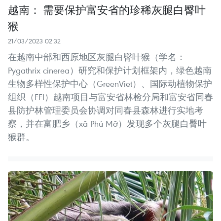
越南： 需要保护富安省的珍稀灰腿白臀叶
猴
21/03/2023 02:32
在越南中部和西原地区灰腿白臀叶猴（学名：
Pygathrix cinerea）研究和保护计划框架内，绿色越南
生物多样性保护中心（GreenViet）、国际动植物保护
组织（FFI）越南项目与富安省林检分局和富安省同春
县防护林管理委员会协调对同春县森林进行实地考
察，并在富肥乡（xã Phú Mỡ）发现多个灰腿白臀叶
猴群。