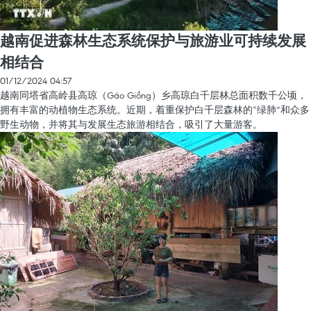
越南促进森林生态系统保护与旅游业可持续发展
相结合
01/12/2024 04:57
越南同塔省高岭县高琼（Gáo Giồng）乡高琼白千层林总面积数千公顷，
拥有丰富的动植物生态系统。近期，着重保护白千层森林的“绿肺”和众多
野生动物，并将其与发展生态旅游相结合，吸引了大量游客。