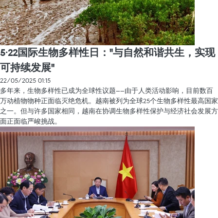
5·22国际生物多样性日："与自然和谐共生，实现
可持续发展"
22/05/2025 01:15
多年来，生物多样性已成为全球性议题——由于人类活动影响，目前数百
万动植物物种正面临灭绝危机。越南被列为全球25个生物多样性最高国家
之一。但与许多国家相同，越南在协调生物多样性保护与经济社会发展方
面正面临严峻挑战。