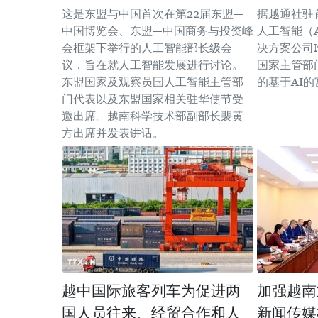
这是东盟与中国首次在第22届东盟—
据越通社驻
中国博览会、东盟—中国商务与投资峰
人工智能（
会框架下举行的人工智能部长级会
决方案公司N
议，旨在就人工智能发展进行讨论。
国家主管部
东盟国家及观察员国人工智能主管部
的基于AI
门代表以及东盟国家相关驻华使节受
邀出席。越南科学技术部副部长裴黄
方出席并发表讲话。
越中国际旅客列车为促进两
加强越南
国人员往来、经贸合作和人
新闻传媒