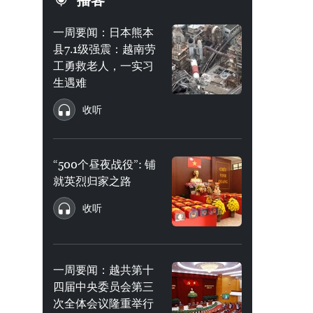
播客
一周要闻：日本熊本
县7.1级强震：越南劳
工勇救老人，一实习
生遇难
收听
“500个昼夜战役”: 铺
就英烈归家之路
收听
一周要闻：越共第十
四届中央委员会第三
次全体会议隆重举行