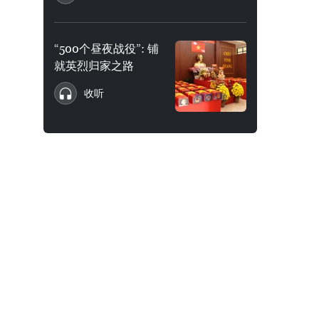
“500个昼夜战役”: 铺
就英烈归家之路
收听