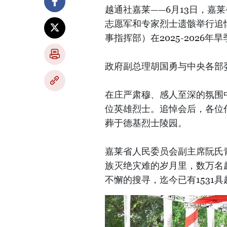
越通社嘉莱——6月13日，嘉
志愿军和专家烈士遗骸举行追
事指挥部）在2025-2026年
政府副总理胡国勇与中央各部
在庄严肃穆、感人至深的氛围
位英雄烈士。追悼会后，各位
葬于德基烈士陵园。
嘉莱省人民委员会副主席阮氏
族灭绝灾难的岁月里，数万名
不懈的搜寻，迄今已有1531