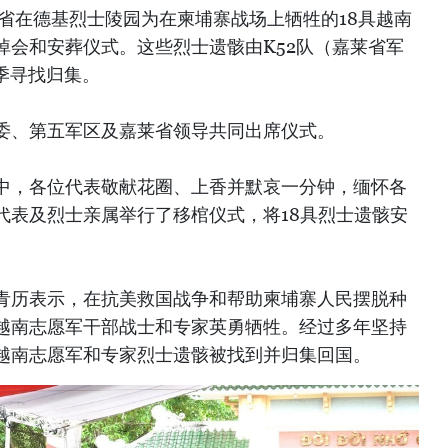
莱省在德基烈士陵园为在柬埔寨战场上牺牲的18具越南
悼会和安葬仪式。这些烈士遗骸由K52队（嘉莱省军
旱季寻找归集。
委、第五军区及嘉莱省领导共同出席仪式。
中，各位代表敬献花圈、上香并默哀一分钟，缅怀各
代表及烈士亲属举行了移棺仪式，将18具烈士遗骸安
青历表示，在抗美救国战争和帮助柬埔寨人民摆脱种
越南志愿军干部战士和专家英勇牺牲。经过多年坚持
具越南志愿军和专家烈士遗骸被找到并归集回国。