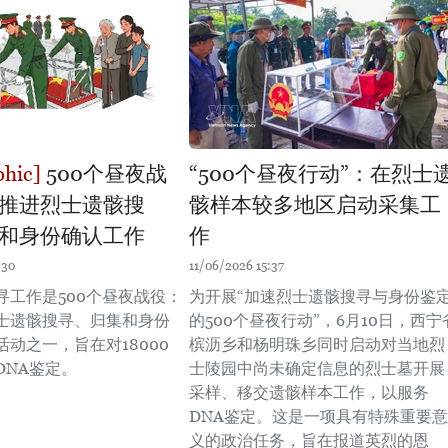
500个昼夜战
“500个昼夜行动”：在烈士
推进烈士遗骸搜
骸样本较多地区启动采集工
和身份确认工作
作
:30
11/06/2026 15:37
寻工作是500个昼夜战役：
为开展“加速烈士遗骸搜寻与身份鉴
士遗骸搜寻、归集和身份
的500个昼夜行动”，6月10日，西宁
动之一，旨在对18000
槟沥乡和杨明珠乡同时启动对当地烈
DNA鉴定。
士陵园中尚未确定信息的烈士墓开展
采样、移交遗骸样本工作，以服务
DNA鉴定。这是一项具有特殊重要意
义的政治任务，旨在报道英烈的恩