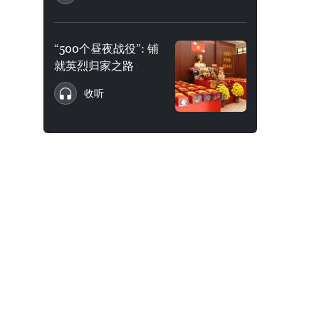
“500个昼夜战役”: 铺
就英烈归家之路
收听