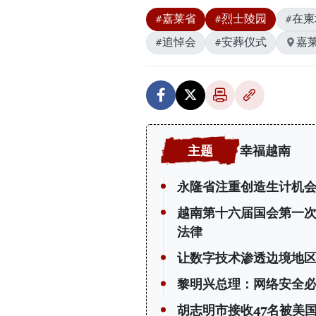
#嘉莱省
#烈士陵园
#在
#追悼会
#安葬仪式
嘉
幸福越南
永隆省注重创造生计机会
越南第十六届国会第一
法律
让数字技术渗透边境地
黎明兴总理：网络安全必
胡志明市接收47名被美