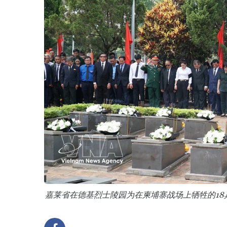
嘉莱省在德基烈士陵园为在柬埔寨战场上牺牲的1