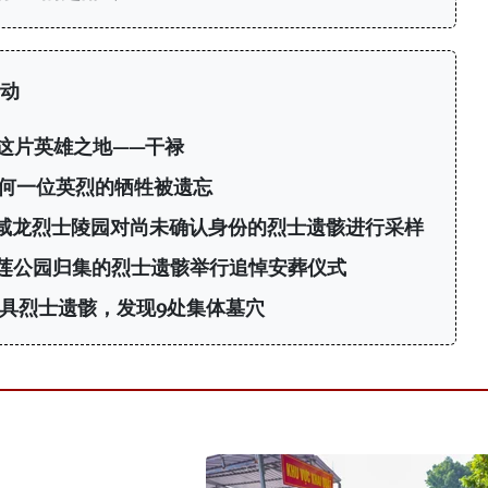
行动
这片英雄之地——干禄
任何一位英烈的牺牲被遗忘
在咸龙烈士陵园对尚未确认身份的烈士遗骸进行采样
莲公园归集的烈士遗骸举行追悼安葬仪式
63具烈士遗骸，发现9处集体墓穴