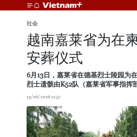
社会
越南嘉莱省为在柬
安葬仪式
6月13日，嘉莱省在德基烈士陵园为
烈士遗骸由K52队（嘉莱省军事指挥部）
13/06/2026 11:57