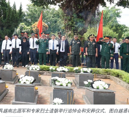
8具越南志愿军和专家烈士遗骸举行追悼会和安葬仪式。图自越通