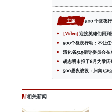
500 个昼夜
迎接英雄们回到
500个昼夜行动：不让
清化省515指导委员会
胡志明市拟于8月为黎氏
500昼夜战役：归集15
相关新闻