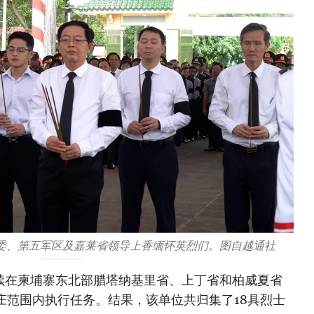
委、第五军区及嘉莱省领导上香缅怀英烈们。图自越通社
2队继续在柬埔寨东北部腊塔纳基里省、上丁省和柏威夏省
村庄范围内执行任务。结果，该单位共归集了18具烈士