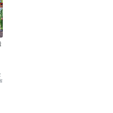
遗
定
省