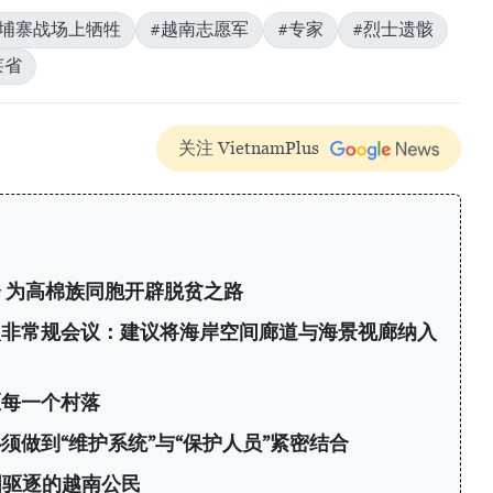
柬埔寨战场上牺牲
#越南志愿军
#专家
#烈士遗骸
莱省
关注 VietnamPlus
 为高棉族同胞开辟脱贫之路
次非常规会议：建议将海岸空间廊道与海景视廊纳入
区每一个村落
须做到“维护系统”与“保护人员”紧密结合
国驱逐的越南公民