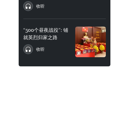
收听
“500个昼夜战役”: 铺
就英烈归家之路
收听