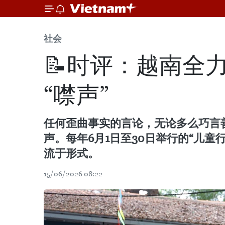
社会
📝时评：越南全
“噤声”
任何歪曲事实的言论，无论多么巧言
声。每年6月1日至30日举行的“儿
流于形式。
15/06/2026 08:22