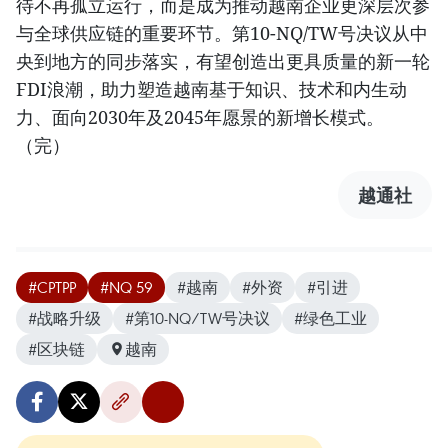
待不再孤立运行，而是成为推动越南企业更深层次参
与全球供应链的重要环节。第10-NQ/TW号决议从中
央到地方的同步落实，有望创造出更具质量的新一轮
FDI浪潮，助力塑造越南基于知识、技术和内生动
力、面向2030年及2045年愿景的新增长模式。
（完）
越通社
#CPTPP
#NQ 59
#越南
#外资
#引进
#战略升级
#第10-NQ/TW号决议
#绿色工业
#区块链
越南