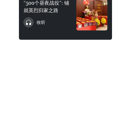
“500个昼夜战役”: 铺
就英烈归家之路
收听