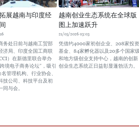
拓展越南与印度经
越南创业生态系统在全球版
间
图上加速跃升
16
21/05/2026 03:03
商务处日前与越南工贸部
凭借约4000家初创企业、208家投
经济局、印度全国工商联
基金、84家孵化器以及20多个国家
CCI）在新德里联合举办
和地方级创业支持中心，越南的创新
度跨境电子商务论坛”，吸引
创业生态系统正日益彰显蓬勃活力。
0余名管理机构、行业协会、
科技公司、科技平台及初
一同与会。