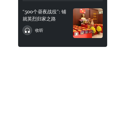
“500个昼夜战役”: 铺
就英烈归家之路
收听