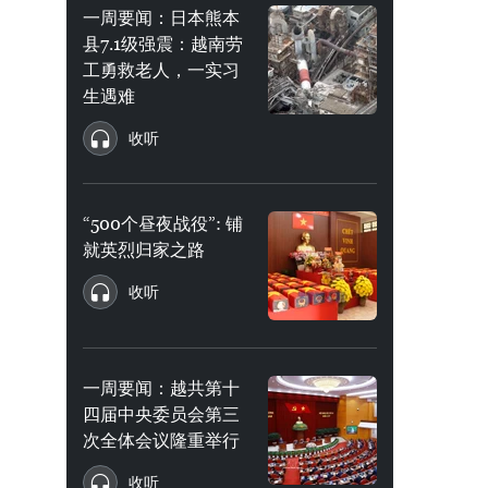
一周要闻：日本熊本
县7.1级强震：越南劳
工勇救老人，一实习
生遇难
收听
“500个昼夜战役”: 铺
就英烈归家之路
收听
一周要闻：越共第十
四届中央委员会第三
次全体会议隆重举行
收听