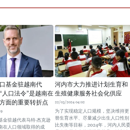
口基金驻越南代
河内市大力推进计划生育和
“人口法令”是越南在
生殖健康服务社会化供应
方面的重要转折点
22/03/2024 04:02
为了实现稳定人口规模，坚决维持更
29
替生育水平、尽量减少出生人口性别
基金驻越代表马特·杰克逊
比失衡等目标，2024年，河内人民
南在人口领域取得的成