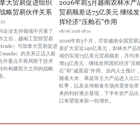
拿大贸易促进组织
2026年前5月越南农林水产
战略贸易伙伴关系
贸易顺差达75亿美元 继续发
挥经济“压舱石”作用
:33
和企业支持领域中开展了
08/06/2026 08:10
作之后，越南工贸部贸易
2026年前5个月，尽管越南全国贸易
etrade）与加拿大贸易促进
差扩大至近140亿美元，农林水产品
 Canada）的关系正迈入新
域仍实现75亿美元贸易顺差，月均净
合作重点不再局限于技术
增15亿美元，继续发挥国民经济“压
转向构建双方之间的战略
石”和“减震器”作用。业内人士预计
系。
随着大米、果蔬等主力产品进入出口
旺季，以及全球粮食市场供需变化带
来的利好逐步显现，下半年农产品出
口有望迎来新一轮增长。