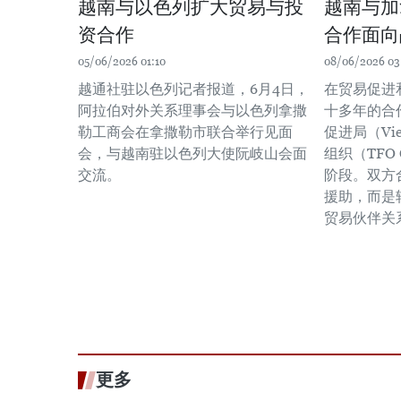
越南与以色列扩大贸易与投
越南与加
资合作
合作面向
05/06/2026 01:10
08/06/2026 03
越通社驻以色列记者报道，6月4日，
在贸易促进
阿拉伯对外关系理事会与以色列拿撒
十多年的合
勒工商会在拿撒勒市联合举行见面
促进局（Vi
会，与越南驻以色列大使阮岐山会面
组织（TFO
交流。
阶段。双方
援助，而是
贸易伙伴关
更多