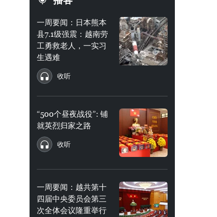
播客
一周要闻：日本熊本
县7.1级强震：越南劳
工勇救老人，一实习
生遇难
收听
“500个昼夜战役”: 铺
就英烈归家之路
收听
一周要闻：越共第十
四届中央委员会第三
次全体会议隆重举行