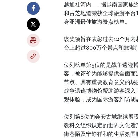
越通社河内——据越南国家旅
和古芝地道荣获全球旅游平台Tri
身亚洲最佳旅游景点榜单。
该奖项旨在表彰过去12个月内获
台上超过800万个景点和旅游
位列榜单第5位的是战争遗迹
客，被评价为能够提供全面而
节点、具有重要教育意义的场
战争遗迹博物馆帮助游客深入
观体验，成为国际游客到访胡
位列第8位的会安古城继续展
教科文组织认定的世界文化遗
街巷陌及宁静祥和的生活氛围