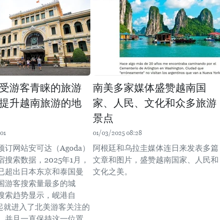
受游客青睐的旅游
南美多家媒体盛赞越南国
提升越南旅游的地
家、人民、文化和众多旅游
景点
01
01/03/2025 08:28
订网站安可达（Agoda）
阿根廷和乌拉圭媒体连日来发表多篇
搜索数据，2025年1月，
文章和图片，盛赞越南国家、人民和
已超出日本东京和泰国曼
文化之美。
国游客搜索量最多的城
搜索趋势显示，岘港自
月起就进入了北美游客关注的
，并且一直保持这一位置