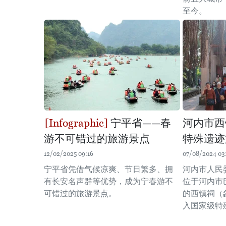
至今。
宁平省——春
河内市西
游不可错过的旅游景点
特殊遗迹
12/02/2025 09:16
07/08/2024 03
宁平省凭借气候凉爽、节日繁多、拥
河内市人民
有长安名声群等优势，成为宁春游不
位于河内市
可错过的旅游景点。
的西镇祠（象伏
入国家级特