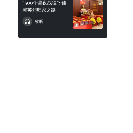
“500个昼夜战役”: 铺
就英烈归家之路
收听