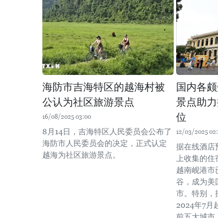
海防市吉海特区的越海村被
国内各颇
公认为社区旅游景点
景点助力
位
16/08/2025 03:00
8月14日，吉海特区人民委员会公布了
12/03/2025 02:
海防市人民委员会的决定，正式认定
据在线酒店预
越海为社区旅游景点。
上收集的住宿
越南岘港市
谷，成为美
市。特别，
2024年7
前五大城市