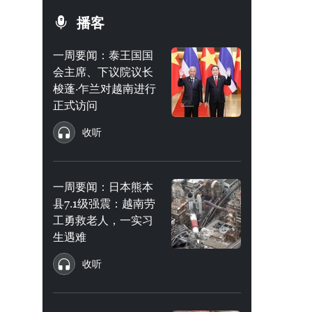
播客
一周要闻：泰王国国
会主席、下议院议长
梭蓬·乍兰对越南进行
正式访问
收听
一周要闻：日本熊本
县7.1级强震：越南劳
工勇救老人，一实习
生遇难
收听