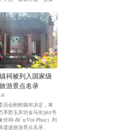
镇祠被列入国家级
旅游景点名录
:18
委员会刚刚颁布决定，将
巴亭郡玉庆坊金马街362号
祠-đền Voi Phục）列
殊遗迹旅游景点名录。