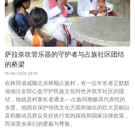
萨拉奈吹管乐器的守护者与占族社区团结
的桥梁
15/06/2026 22:35
在林同省咸顺北乡林顺占族村，有一位年长者正默默
地倾注全部心血守护民族文化特色并筑牢社区的团
结，他就是村寨长者通龙——占族同胞极具代表性的
乡贤。他因在保护传统文化方面所做出的巨大贡献以
及积极动员群众良好执行党的路线和国家法律政策，
而深受乡亲们的爱戴与尊敬。