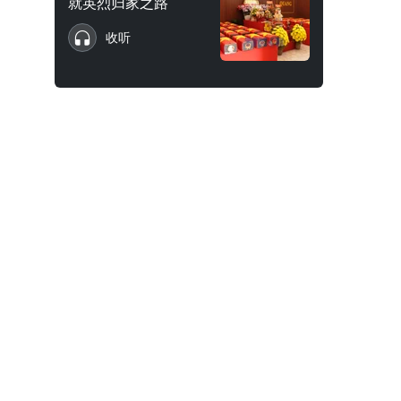
就英烈归家之路
收听