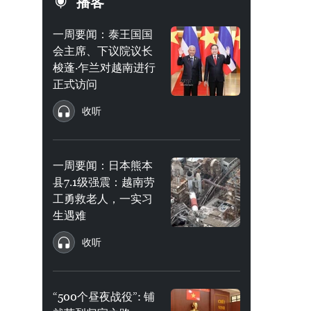
播客
一周要闻：泰王国国
会主席、下议院议长
梭蓬·乍兰对越南进行
正式访问
收听
一周要闻：日本熊本
县7.1级强震：越南劳
工勇救老人，一实习
生遇难
收听
“500个昼夜战役”: 铺