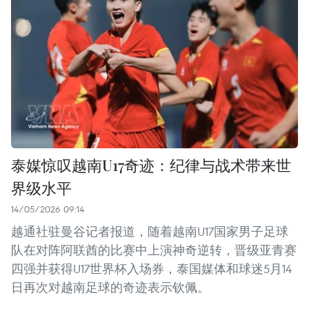
泰媒惊叹越南U17奇迹：纪律与战术带来世
界级水平
14/05/2026 09:14
越通社驻曼谷记者报道，随着越南U17国家男子足球
队在对阵阿联酋的比赛中上演神奇逆转，晋级亚青赛
四强并获得U17世界杯入场券，泰国媒体和球迷5月14
日再次对越南足球的奇迹表示钦佩。