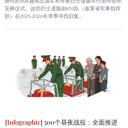
牺牲的18具越南志愿军和专家烈士遗骸举行追悼会和
安葬仪式。这些烈士遗骸由K52队（嘉莱省军事指挥
部）在2025-2026年旱季寻找归集。
500个昼夜战役：全面推进