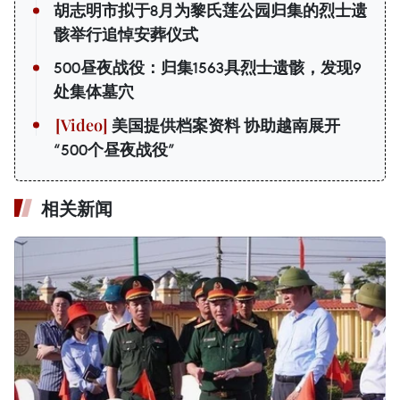
胡志明市拟于8月为黎氏莲公园归集的烈士遗
骸举行追悼安葬仪式
500昼夜战役：归集1563具烈士遗骸，发现9
处集体墓穴
美国提供档案资料 协助越南展开
“500个昼夜战役”
相关新闻