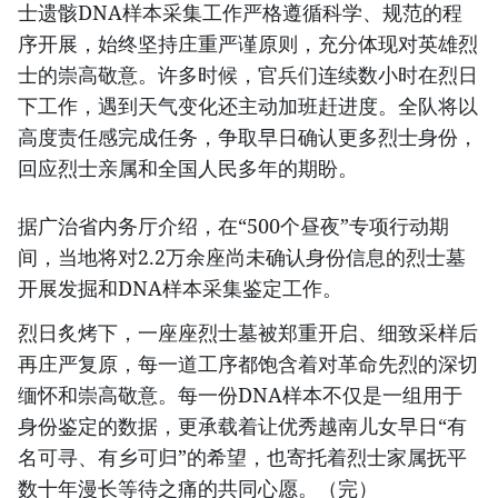
士遗骸DNA样本采集工作严格遵循科学、规范的程
序开展，始终坚持庄重严谨原则，充分体现对英雄烈
士的崇高敬意。许多时候，官兵们连续数小时在烈日
下工作，遇到天气变化还主动加班赶进度。全队将以
高度责任感完成任务，争取早日确认更多烈士身份，
回应烈士亲属和全国人民多年的期盼。
据广治省内务厅介绍，在“500个昼夜”专项行动期
间，当地将对2.2万余座尚未确认身份信息的烈士墓
开展发掘和DNA样本采集鉴定工作。
烈日炙烤下，一座座烈士墓被郑重开启、细致采样后
再庄严复原，每一道工序都饱含着对革命先烈的深切
缅怀和崇高敬意。每一份DNA样本不仅是一组用于
身份鉴定的数据，更承载着让优秀越南儿女早日“有
名可寻、有乡可归”的希望，也寄托着烈士家属抚平
数十年漫长等待之痛的共同心愿。（完）