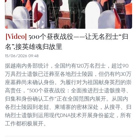
500个昼夜战役——让无名烈士“归
名”,接英雄魂归故里
15/06/2026 09:48
据越南内务部统计，全国约有120万名烈士，超过90
万具烈士遗骸已迁葬至各地烈士陵园，但仍有约30万
座墓葬尚未确认身份。为履行对为祖国献身英烈的崇
高责任，“500个昼夜战役：全面推进烈士遗骸搜寻、
归集和身份确认工作”正在全国范围内展开。从国内
各烈士陵园到老挝、柬埔寨的密林深处，从搜寻、归
纳烈士遗骸到运用现代DNA技术开展身份鉴定，所有
工作都积极展开。