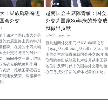
大：民族砥砺奋进
越南国会主席陈青敏：国会
国会外交
外交为国家80年来的外交成
就做出贡献
15
第十四次全国代表大会是
27/08/2025 02:20
段的发展道路上具有特别
值此越南外交部门成立80周年之际
里程碑。在党的十四大精
（1945/8/28-2025/8/28）之际，
国会外交将与党的对外工
南国会主席陈青敏就国会外交80年
交、民间外交一道，继续
取得的突出成就及其对提升越南国际
业所确立的地位和作用，
地位以及新时代中的国会外交活动核
方资源，推动国家砥砺奋
心任务接受了新闻媒体记者的采访。
实现建设繁荣、富裕和幸
想。