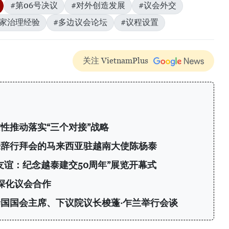
#第06号决议
#对外创造发展
#议会外交
国家治理经验
#多边议会论坛
#议程设置
关注 VietnamPlus
性推动落实“三个对接”战略
来辞行拜会的马来西亚驻越南大使陈杨泰
友谊：纪念越泰建交50周年”展览开幕式
深化议会合作
国国会主席、下议院议长梭蓬·乍兰举行会谈