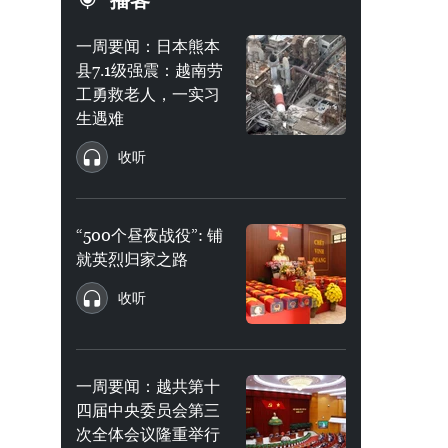
播客
一周要闻：日本熊本
县7.1级强震：越南劳
工勇救老人，一实习
生遇难
收听
“500个昼夜战役”: 铺
就英烈归家之路
收听
一周要闻：越共第十
四届中央委员会第三
次全体会议隆重举行