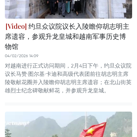
约旦众议院议长入陵瞻仰胡志明主
席遗容，参观升龙皇城和越南军事历史博
物馆
04/02/2026 14:09
对越南进行正式访问期间，2月4日下午，约旦众议院
议长马赞·图尔基·卡迪和高级代表团前往胡志明主席
陵敬献花圈并入陵瞻仰胡志明主席遗容；在北山街英
雄烈士纪念碑敬献鲜花，并参观升龙皇城。