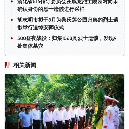
清化省515指导委员会在咸龙烈士陵园对尚未
确认身份的烈士遗骸进行采样
胡志明市拟于8月为黎氏莲公园归集的烈士遗
骸举行追悼安葬仪式
500昼夜战役：归集1563具烈士遗骸，发现9
处集体墓穴
相关新闻