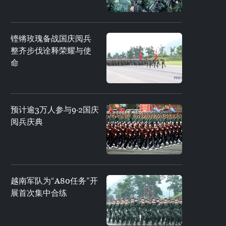
铿锵玫瑰备战国庆阅兵
整齐步伐诠释荣耀与使
命
预计逾3万人参与9·2国庆
阅兵庆典
越南军队为“A80任务”开
展首次集中合练