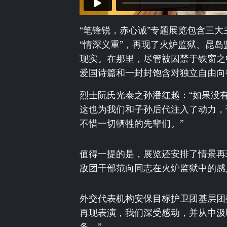
“笔锋锐，赤心诚”专题展览包含三大
“情深义重”，再现了火炉监狱、昆
现实。在那里，尽管被囚禁于铁窗之
爱国诗篇和一封封饱含对独立自由向
烈士阮氏光泰之孙潘红越：“如果没
这也为我们和子孙后代注入了动力，
不惜一切牺牲的先辈们。”
值得一提的是，展览还安排了情景再现表
敌团干部范向同志在火炉监狱中的感
外交代表机构安保目标护卫团基层团
再现表演，我们深受感动，并从中汲
务。”