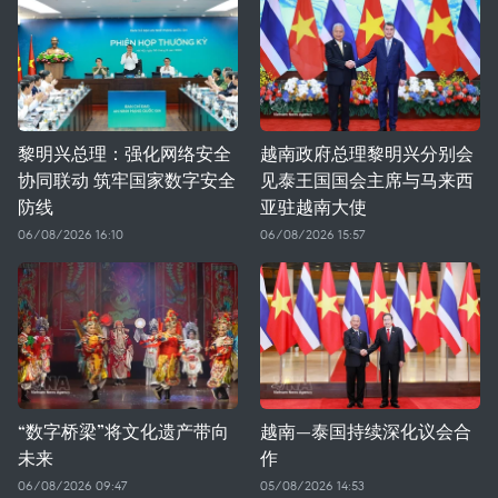
黎明兴总理：强化网络安全
越南政府总理黎明兴分别会
协同联动 筑牢国家数字安全
见泰王国国会主席与马来西
防线
亚驻越南大使
06/08/2026 16:10
06/08/2026 15:57
“数字桥梁”将文化遗产带向
越南—泰国持续深化议会合
未来
作
06/08/2026 09:47
05/08/2026 14:53