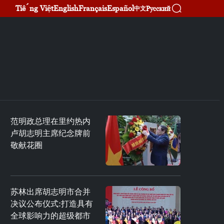
Tiếng Việt
English
Français
Español
Русский
中文
范明政总理在里约热内
卢胡志明主席纪念牌前
敬献花圈
苏林出席胡志明市合并
决议公布仪式:打造具有
全球影响力的超级都市