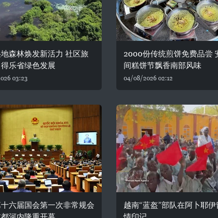
地森林焕发新活力 社区旅
2000份传统煎饼免费品尝 
力得乐省绿色发展
间糕饼节飘香南部风味
026 03:23
04/08/2026 02:12
第十六届国会第一次非常规会
越南“蓝盔”部队在阿卜耶伊
首都河内隆重开幕
情印记