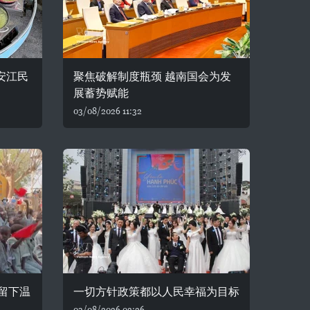
安江民
聚焦破解制度瓶颈 越南国会为发
展蓄势赋能
03/08/2026 11:32
留下温
一切方针政策都以人民幸福为目标