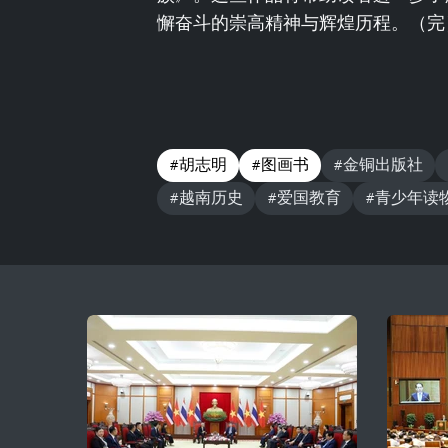
懈奋斗的崇高精神与辉煌历程。（完
#胡志明
#图画书
#金铜出版社
#越南历史
#爱国教育
#青少年读