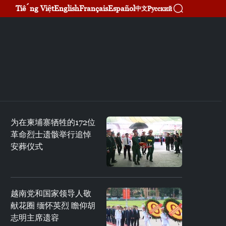
Tiếng Việt
English
Français
Español
Русский
中文
为在柬埔寨牺牲的172位
革命烈士遗骸举行追悼
安葬仪式
越南党和国家领导人敬
献花圈 缅怀英烈 瞻仰胡
志明主席遗容