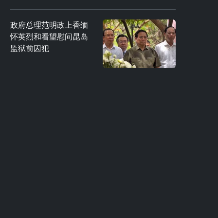
政府总理范明政上香缅
怀英烈和看望慰问昆岛
监狱前囚犯