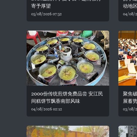
寄予厚望
动地
05/08/2026 07:52
04/08/2
2000份传统煎饼免费品尝 安江民
聚焦破
间糕饼节飘香南部风味
展蓄
04/08/2026 02:12
03/08/2