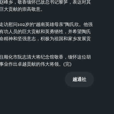
赵峰乡，敬香缅怀已故总书记黎笋，表达对其
巨大贡献的崇高敬意。
访慰问102岁的“越南英雄母亲”陶氏欣。他强
有功人员的巨大贡献和英勇牺牲，并希望陶氏
命精神和坚强意志，积极为祖国和家乡发展贡
往顺化市阮志清大将纪念馆敬香，缅怀这位胡
事业作出卓越贡献的伟大将领。(完)
越通社