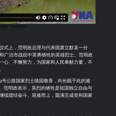
仪式上，范明政总理与代表团肃立默哀一分
城和广治市战役中英勇牺牲的英雄烈士。范明政
一心、不懈努力，为国家和人民奉献力量，不
。
9号公路国家烈士陵园敬香，向长眠于此的逾
意。范明政表示，英烈的牺牲是祖国独立自由与
继续团结奋斗、迎难而上，圆满完成党和国家