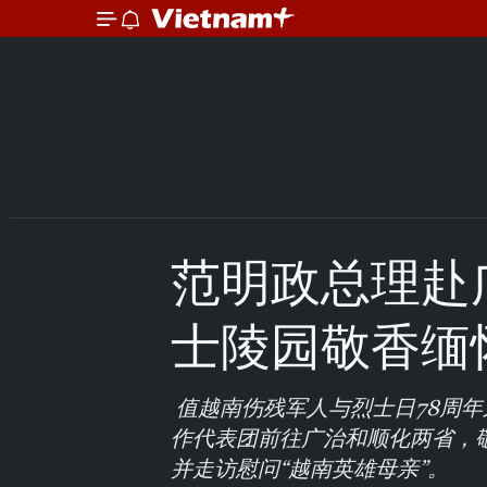
范明政总理赴
士陵园敬香缅
值越南伤残军人与烈士日78周年
作代表团前往广治和顺化两省，
并走访慰问“越南英雄母亲”。