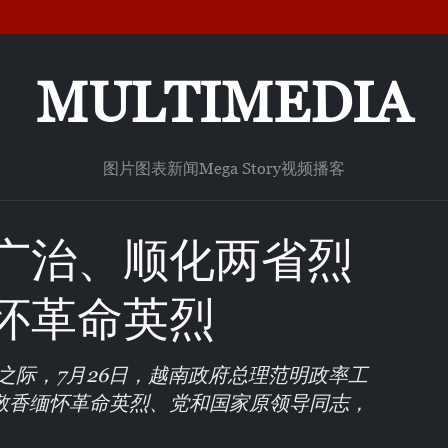
MULTIMEDIA
图片
图表新闻
Mega Story
视频
播客
广治、顺化两省烈
怀革命英烈
之际，7月26日，越南政府总理范明政率工
敬香缅怀革命英烈、党和国家原领导同志，