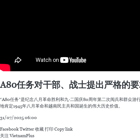
A80任务对干部、战士提出严格的要
“A80任务”是纪念八月革命胜利和九·二国庆80周年第二次阅兵和群
地肯定1945年八月革命和越南民主共和国诞生的伟大历史价值。
31/07/2025 06:00
Facebook
Twitter
收藏
打印
Copy link
关注 VietnamPlus