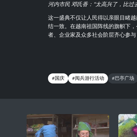
河内市民 邓氏香：“太高兴了，比过
这一盛典不仅让人民得以亲眼目睹越
结一致。在越南祖国阵线的旗帜下，
者、企业家及众多社会阶层齐心参与
#国庆
#阅兵游行活动
#巴亭广场