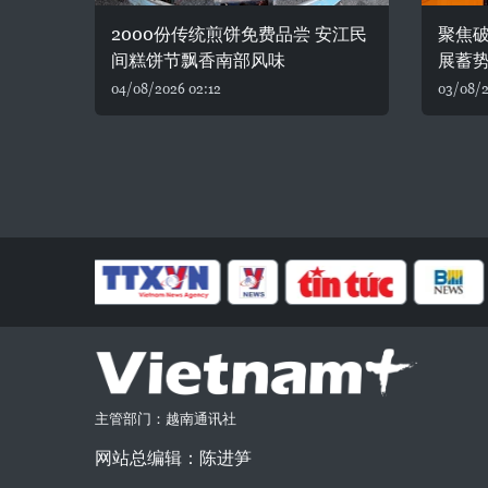
2000份传统煎饼免费品尝 安江民
聚焦破
间糕饼节飘香南部风味
展蓄
04/08/2026 02:12
03/08/2
主管部门：越南通讯社
网站总编辑：陈进笋