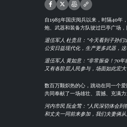
自1985年国庆阅兵以来，时隔40
炮、武器和装备方队驶过巴亭广场，
退伍军人 杜贵旦：“今天看到子孙
公安日益现代化，生产更多武器，这
退伍军人 黄如意：“非常振奋！70
又有各阶层人民参与，场面如此宏大
数百万颗炽热的心，跳动在同一个爱
共同奉献了一场雄壮、震撼、充满力
河内市民 阮金莺：“人民深切体会到
和丈夫一同前来参加，我们夫妻俩从