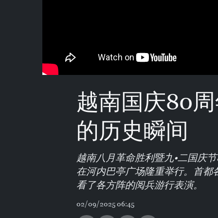
越南国庆80
的历史瞬间
越南八月革命胜利暨九•二国庆节
在河内巴亭广场隆重举行。首都
看了各方阵的阅兵游行表演。
02/09/2025 06:45