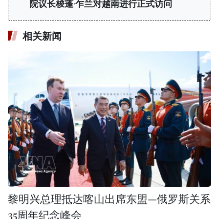
院议长梭蓬·乍兰对越南进行正式访问
相关新闻
黎明兴总理抵达喀山出席东盟—俄罗斯关系
35周年纪念峰会