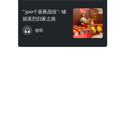
“500个昼夜战役”: 铺
就英烈归家之路
收听