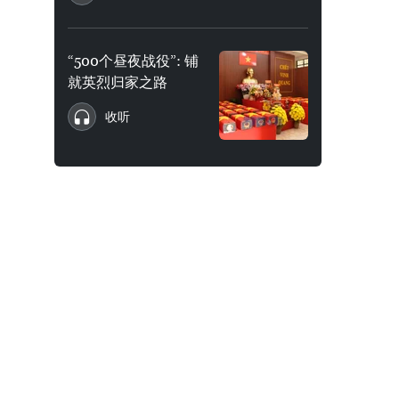
“500个昼夜战役”: 铺
就英烈归家之路
收听