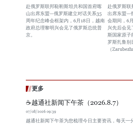
赴俄罗斯联邦鞑靼斯坦共和国首府喀
赴俄罗斯联
山出席东盟—俄罗斯建立对话关系35
出席东盟—
周年纪念峰会框架内，6月18日，越南
会期间，6
政府总理黎明兴会见了俄罗斯总统普
兴先后会见
京。
斯国家原子能
罗斯扎鲁别
（Zarubez
更多
☕️越通社新闻下午茶（2026.8.7）
07/08/2026 09:39
越通社新闻下午茶为您梳理今日主要资讯，每天一