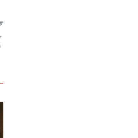
罗
了
基