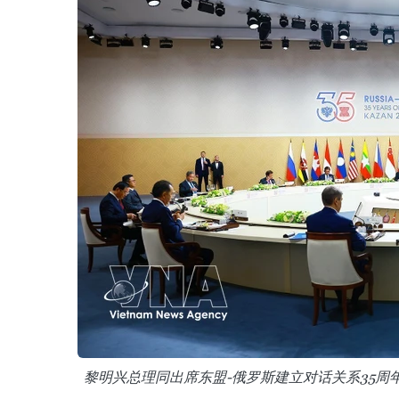
黎明兴总理同出席东盟-俄罗斯建立对话关系35