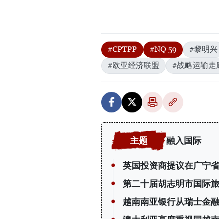
#CPTPP
#NQ 59
#黎明兴
#欧亚经济联盟
#战略运输走
融入国际
英国投资商提议在广宁省
第二十届胡志明市国际
越南南亚银行从瑞士金融