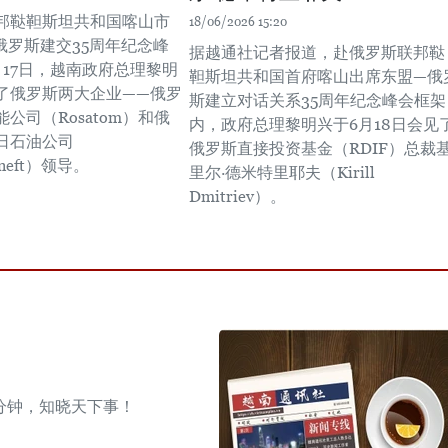
邦鞑靼斯坦共和国喀山市
18/06/2026 15:20
俄罗斯建交35周年纪念峰
据越通社记者报道，赴俄罗斯联邦鞑
月17日，越南政府总理黎明
靼斯坦共和国首府喀山出席东盟—俄
了俄罗斯两大企业——俄罗
斯建立对话关系35周年纪念峰会框架
公司（Rosatom）和俄
内，政府总理黎明兴于6月18日会见
日石油公司
俄罗斯直接投资基金（RDIF）总裁
hneft）领导。
里尔·德米特里耶夫（Kirill
Dmitriev）。
分钟，知晓天下事！