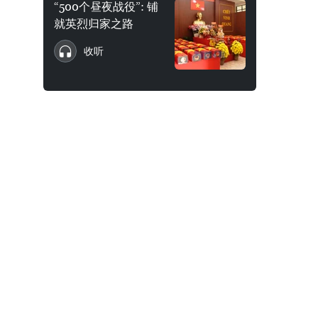
“500个昼夜战役”: 铺
就英烈归家之路
收听