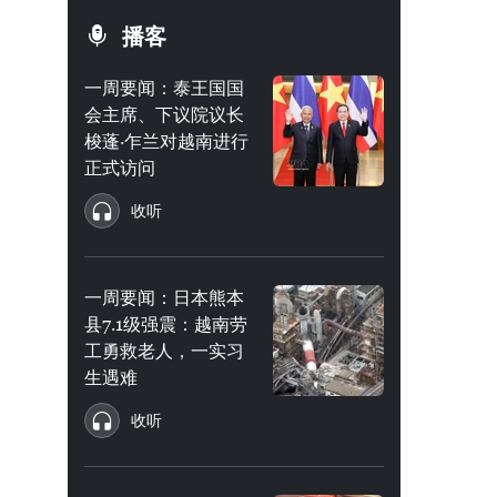
播客
一周要闻：泰王国国
会主席、下议院议长
梭蓬·乍兰对越南进行
正式访问
收听
一周要闻：日本熊本
县7.1级强震：越南劳
工勇救老人，一实习
生遇难
收听