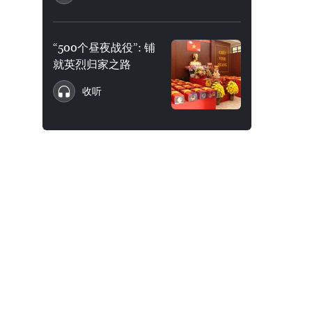
“500个昼夜战役”: 铺
就英烈归家之路
收听