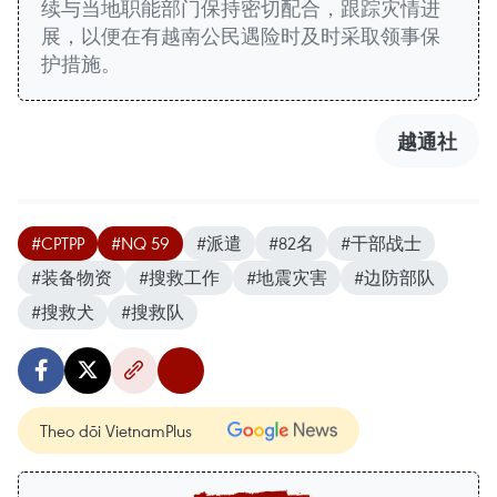
续与当地职能部门保持密切配合，跟踪灾情进
展，以便在有越南公民遇险时及时采取领事保
护措施。
越通社
#CPTPP
#NQ 59
#派遣
#82名
#干部战士
#装备物资
#搜救工作
#地震灾害
#边防部队
#搜救犬
#搜救队
Theo dõi VietnamPlus