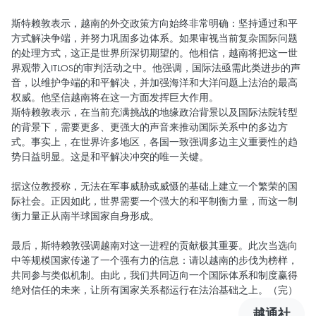
斯特赖敦表示，越南的外交政策方向始终非常明确：坚持通过和平
方式解决争端，并努力巩固多边体系。如果审视当前复杂国际问题
的处理方式，这正是世界所深切期望的。他相信，越南将把这一世
界观带入ITLOS的审判活动之中。他强调，国际法亟需此类进步的声
音，以维护争端的和平解决，并加强海洋和大洋问题上法治的最高
权威。他坚信越南将在这一方面发挥巨大作用。
斯特赖敦表示，在当前充满挑战的地缘政治背景以及国际法院转型
的背景下，需要更多、更强大的声音来推动国际关系中的多边方
式。事实上，在世界许多地区，各国一致强调多边主义重要性的趋
势日益明显。这是和平解决冲突的唯一关键。
据这位教授称，无法在军事威胁或威慑的基础上建立一个繁荣的国
际社会。正因如此，世界需要一个强大的和平制衡力量，而这一制
衡力量正从南半球国家自身形成。
最后，斯特赖敦强调越南对这一进程的贡献极其重要。此次当选向
中等规模国家传递了一个强有力的信息：请以越南的步伐为榜样，
共同参与类似机制。由此，我们共同迈向一个国际体系和制度赢得
绝对信任的未来，让所有国家关系都运行在法治基础之上。（完）
越通社