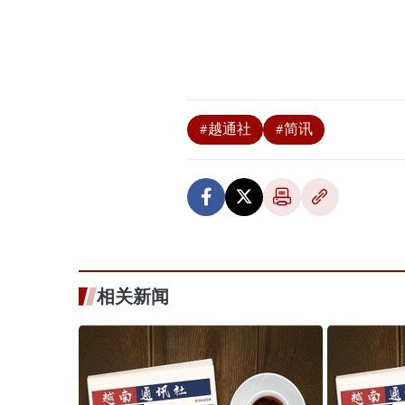
#越通社
#简讯
相关新闻