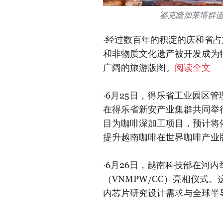
婆克隆加莱塔群
·经过数百年的积淀的庆和省
和非物质文化遗产被开发成为
广阔的旅游版图。
阅读全文
·6月25日，得乐省工业园区管理委
在得乐省新安产业集群共同举
目为
咖啡
深加工项目，预计将
提升越南
咖啡
在世界
咖啡
产业
·6月26日，越南科技部在河
（VNMPW/CC）亮相仪式
内芯片研究设计需求与全球半