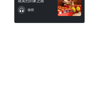
就英烈归家之路
收听