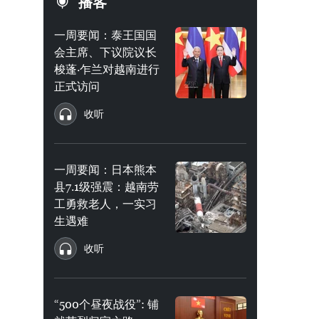
播客
一周要闻：泰王国国
会主席、下议院议长
梭蓬·乍兰对越南进行
正式访问
收听
一周要闻：日本熊本
县7.1级强震：越南劳
工勇救老人，一实习
生遇难
收听
“500个昼夜战役”: 铺