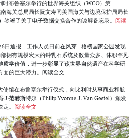
比利时布鲁塞尔举行的世界海关组织（WCO）第
间，越南海关总局局长阮文寿同美国海关与边境保护局局长
cott）签署了关于电子数据交换合作的谅解备忘录。
阅读
公司6月26日通报，工作人员日前在风芽—格榜国家公园发现
内部拥有规模宏大的钟乳石系统及数量众多、体积罕见
地质学价值，进一步彰显了该世界自然遗产在科学研
方面的巨大潜力。阅读全文
时大使馆在布鲁塞尔举行仪式，向比利时从事商业和航
赫斯特尔（Philip Yvonne J. Van Gestel）颁发
决定。
阅读全文