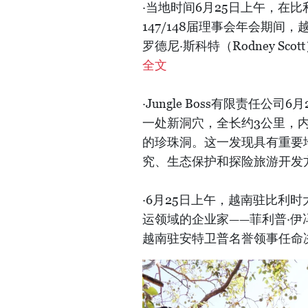
·当地时间6月25日上午，在
147/148届理事会年会期
罗德尼·斯科特（Rodney S
全文
·Jungle Boss有限责任
一处新洞穴，全长约3公里，
的珍珠洞。这一发现具有重要
究、生态保护和探险旅游开发
·6月25日上午，越南驻比利
运领域的企业家——菲利普·伊冯·J·范
越南驻安特卫普名誉领事任命