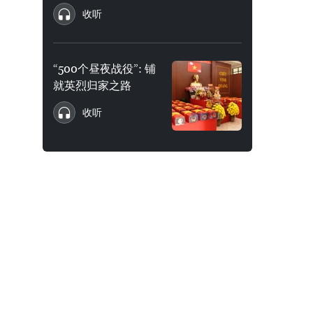
收听
“500个昼夜战役”: 铺
就英烈归家之路
收听