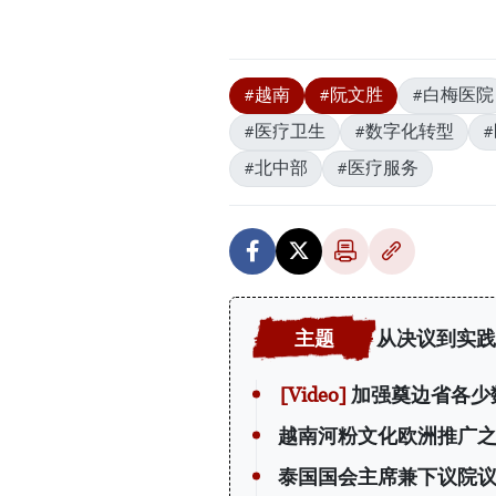
#越南
#阮文胜
#白梅医院
#医疗卫生
#数字化转型
#北中部
#医疗服务
从决议到实践
加强奠边省各少
越南河粉文化欧洲推广
泰国国会主席兼下议院