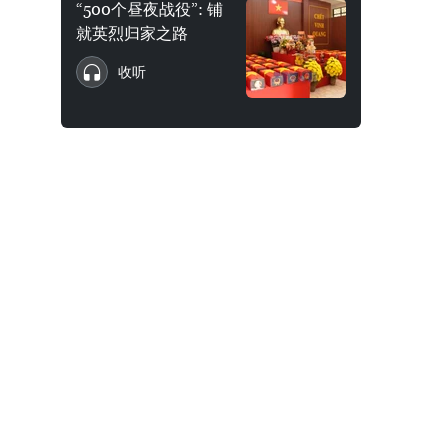
“500个昼夜战役”: 铺
就英烈归家之路
收听