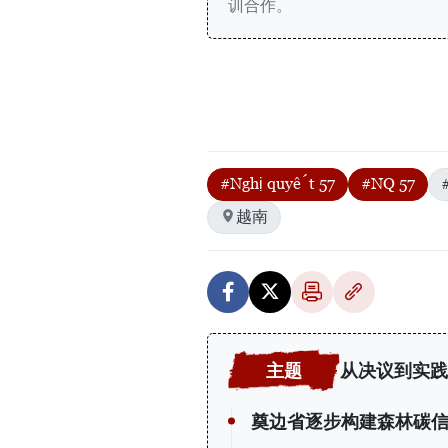
训合作。
#Nghị quyết 57
#NQ 57
越南
从决议到实践
奠边省逐步构建森林碳