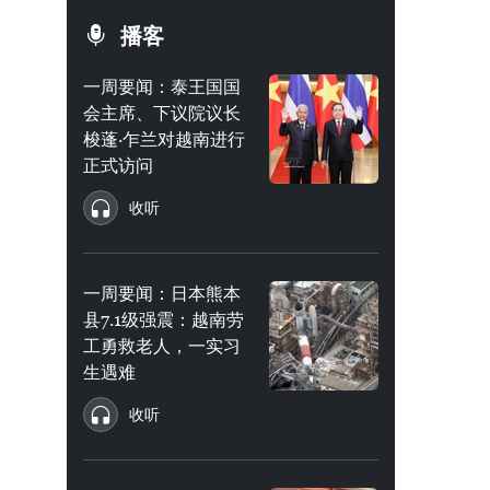
播客
一周要闻：泰王国国
会主席、下议院议长
梭蓬·乍兰对越南进行
正式访问
收听
一周要闻：日本熊本
县7.1级强震：越南劳
工勇救老人，一实习
生遇难
收听