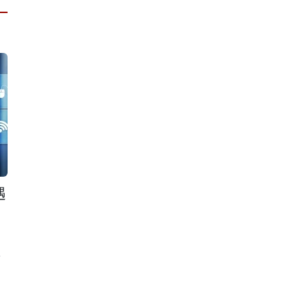
遇
息
中