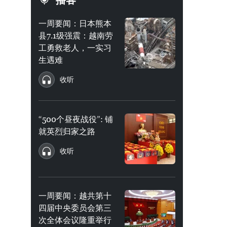
播客
一周要闻：日本熊本
县7.1级强震：越南劳
工勇救老人，一实习
生遇难
收听
“500个昼夜战役”: 铺
就英烈归家之路
收听
一周要闻：越共第十
四届中央委员会第三
次全体会议隆重举行