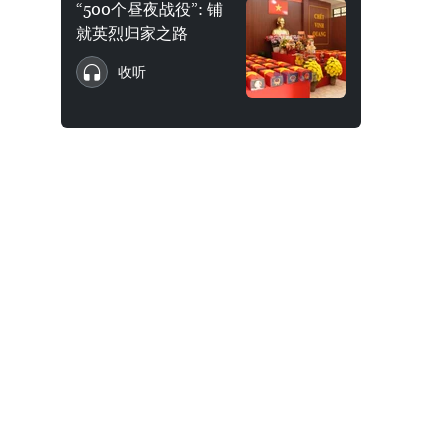
“500个昼夜战役”: 铺
就英烈归家之路
收听