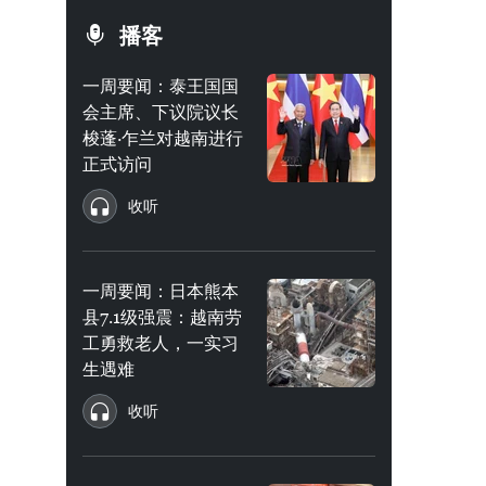
播客
一周要闻：泰王国国
会主席、下议院议长
梭蓬·乍兰对越南进行
正式访问
收听
一周要闻：日本熊本
县7.1级强震：越南劳
工勇救老人，一实习
生遇难
收听