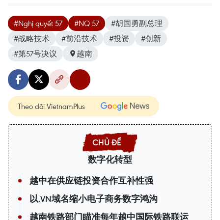
#Nghị quyết 57
#NQ 57
#胡国勇副总理
#战略技术
#前沿技术
#投资
#创新
#第57号决议
越南
Theo dõi VietnamPlus
数字化转型
越中在供应链投资合作互补性强
以.VN域名缩小电子商务数字鸿沟
越南铁路部门瞄准每年越中国际铁路联运