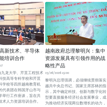
高新技术、半导体
越南政府总理黎明兴：集中
能培训合作
资源发展具有引领作用的战
略性产品
17
，由九龙大学、芹苴工程技术
23/06/2026 15:00
科技高等专科学校和芹苴
黎明兴总理强调，必须继续贯彻落实
科学校等四所越南教育机
越共中央总书记、国家主席苏林的指
的代表团在韩国牙山市与
示，其中确定科技、创新与数字化转
学举行工作座谈，旨在共
型要直接服务经济社会发展事业，成
技术人力资源培训合作。
为推动经济实现两位数增长的动力，