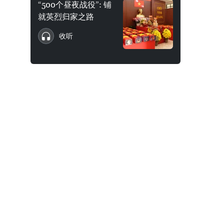
“500个昼夜战役”: 铺
就英烈归家之路
收听