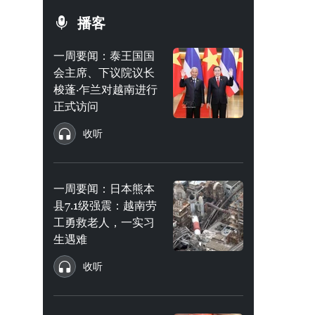
播客
一周要闻：泰王国国
会主席、下议院议长
梭蓬·乍兰对越南进行
正式访问
收听
一周要闻：日本熊本
县7.1级强震：越南劳
工勇救老人，一实习
生遇难
收听