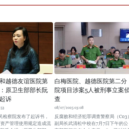
和越德友谊医院第
白梅医院、越德医院第二分
：原卫生部部长阮
院项目涉案5人被刑事立案
起诉
查
:53
08/07/2025 03:08
民检察院发布了起诉书，
反腐败和经济犯罪调查警察局（C03
有资产管理使用规定造成流
副局长武清松中校在7月7日下午的公