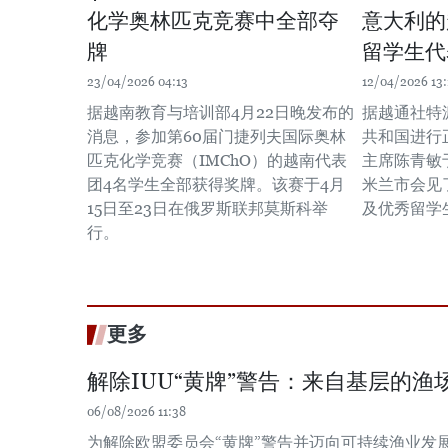
化学奥林匹克竞赛中全部夺
意大利的
牌
留学生代
23/04/2026 04:13
12/04/2026 13:
据越南教育与培训部4月22日晚发布的
据越通社特
消息，参加第60届门捷列夫国际奥林
共和国进行
匹克化学竞赛（IMChO）的越南代表
主席陈青敏
团4名学生全部获得奖牌。该赛于4月
米兰市会见
15日至23日在俄罗斯联邦莫斯科举
及优秀留学
行。
更多
解除IUU“黄牌”警告：来自基层的渔场
06/08/2026 11:38
为解除欧盟委员会“黄牌”警告并迈向可持续渔业发