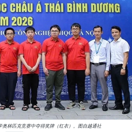
息学奥林匹克竞赛中夺得奖牌（红衣）。图自越通社